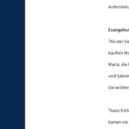
Aufersteh
Evangelium
1
Als der Sa
kauften Ma
Maria, die
und Salom
Sie wollte
2
Ganz frü
kamen sie