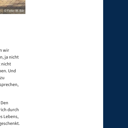
© Foto: W. Bär
n wir
, ja nicht
 nicht
ben. Und
 zu
sprechen,
. Den
rich durch
es Lebens,
geschenkt.