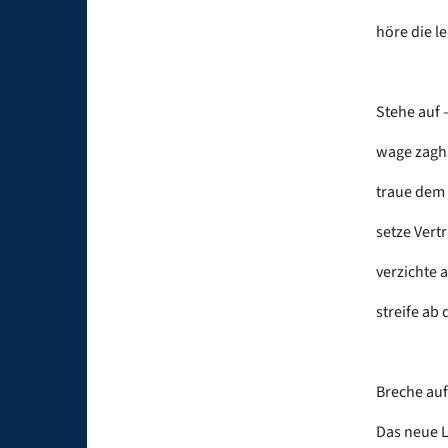
höre die le
Stehe auf 
wage zagha
traue dem 
setze Vert
verzichte 
streife ab 
Breche auf
Das neue L