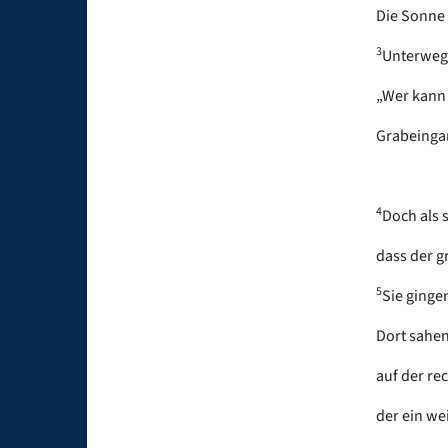
Die Sonne 
3
Unterwegs
„Wer kann
Grabeinga
4
Doch als 
dass der g
5
Sie ginge
Dort sahen
auf der rec
der ein we