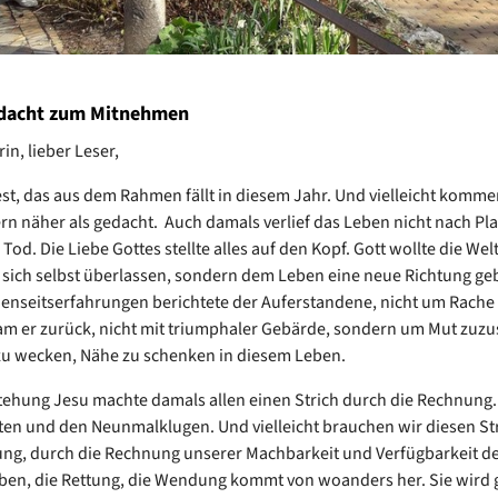
dacht zum Mitnehmen
in, lieber Leser,
est, das aus dem Rahmen fällt in diesem Jahr. Und vielleicht komme
rn näher als gedacht. Auch damals verlief das Leben nicht nach Plan
Tod. Die Liebe Gottes stellte alles auf den Kopf. Gott wollte die Welt
 sich selbst überlassen, sondern dem Leben eine neue Richtung ge
Jenseitserfahrungen berichtete der Auferstandene, nicht um Rache
 er zurück, nicht mit triumphaler Gebärde, sondern um Mut zuzu
u wecken, Nähe zu schenken in diesem Leben.
tehung Jesu machte damals allen einen Strich durch die Rechnung
ten und den Neunmalklugen. Und vielleicht brauchen wir diesen St
ng, durch die Rechnung unserer Machbarkeit und Verfügbarkeit d
ben, die Rettung, die Wendung kommt von woanders her. Sie wird 