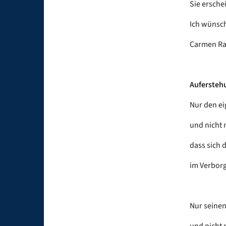
Sie ersche
Ich wünsch
Carmen Rah
Aufersteh
Nur den e
und nicht 
dass sich 
im Verborg
Nur seinen
und nicht 