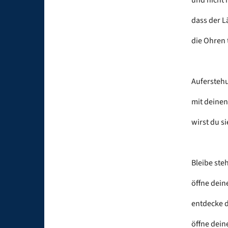
dass der 
die Ohren 
Aufersteh
mit deinen
wirst du si
Bleibe ste
öffne dein
entdecke d
öffne dein