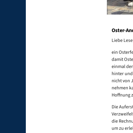
Oster-An
Liebe Leser
ein Osterf
damit Oste
einmal der 
hinter und
nicht von 
nehmen kam
Hoffnung z
Die Aufers
Verzweifel
die Rechnu
um zu erle