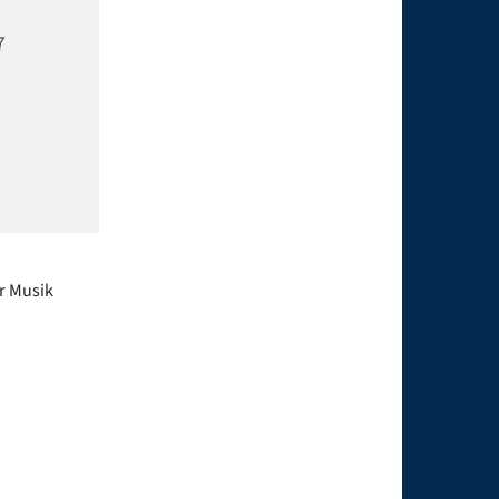
7
er Musik