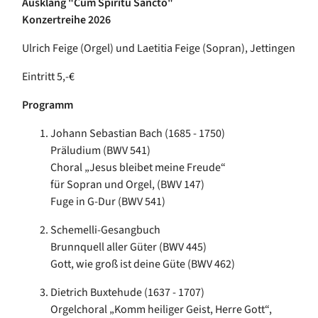
Ausklang "Cum Spiritu Sancto"
Konzertreihe 2026
Ulrich Feige (Orgel) und Laetitia Feige (Sopran), Jettingen
Eintritt 5,-€
Programm
Johann Sebastian Bach (1685 - 1750)
Präludium (BWV 541)
Choral „Jesus bleibet meine Freude“
für Sopran und Orgel, (BWV 147)
Fuge in G-Dur (BWV 541)
Schemelli-Gesangbuch
Brunnquell aller Güter (BWV 445)
Gott, wie groß ist deine Güte (BWV 462)
Dietrich Buxtehude (1637 - 1707)
Orgelchoral „Komm heiliger Geist, Herre Gott“,